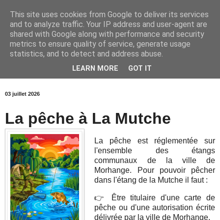
This site uses cookies from Google to deliver its services
and to analyze traffic. Your IP address and user-agent are
shared with Google along with performance and security
metrics to ensure quality of service, generate usage
statistics, and to detect and address abuse.
LEARN MORE
GOT IT
03 juillet 2026
La pêche à La Mutche
La pêche est réglementée sur
l'ensemble des étangs
communaux de la ville de
Morhange. Pour pouvoir pêcher
dans l'étang de la Mutche il faut :
👉 Être titulaire d'une carte de
pêche ou d'une autorisation écrite
délivrée par la ville de Morhange.