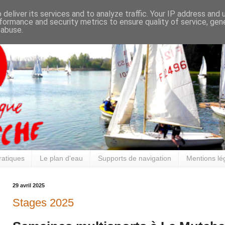
deliver its services and to analyze traffic. Your IP address and
formance and security metrics to ensure quality of service, ge
 abuse.
ratiques
Le plan d'eau
Supports de navigation
Mentions lé
29 avril 2025
Stages 2025