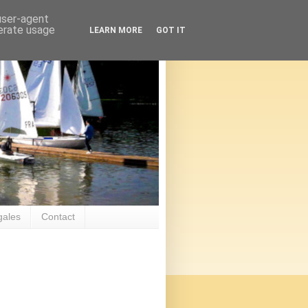
 user-agent
nerate usage
LEARN MORE
GOT IT
gales
Contact