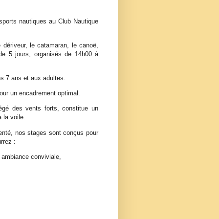
s sports nautiques au Club Nautique
e dériveur, le catamaran, le canoë,
de 5 jours, organisés de 14h00 à
s 7 ans et aux adultes.
pour un encadrement optimal.
égé des vents forts, constitue un
 la voile.
nté, nos stages sont conçus pour
rrez :
e ambiance conviviale,