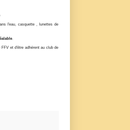
)
ns l'eau, casquette , lunettes de
réalable
.
e FFV et d'être adhérent au club de