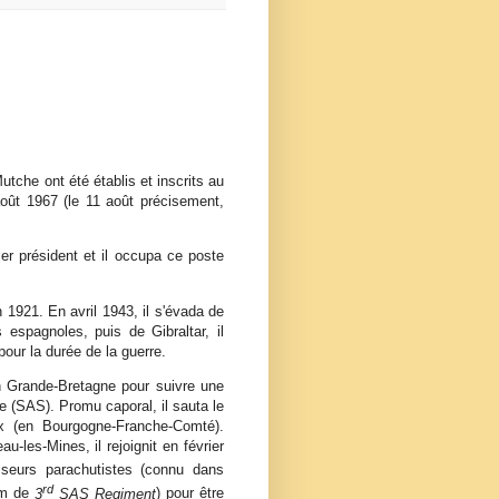
tche ont été établis et inscrits au
août 1967 (le 11 août précisement,
ier président et il occupa ce poste
1921. En avril 1943, il s'évada de
 espagnoles, puis de Gibraltar, il
pour la durée de la guerre.
n Grande-Bretagne pour suivre une
e (SAS). Promu caporal, il sauta le
x (en Bourgogne-Franche-Comté).
u-les-Mines, il rejoignit en février
seurs parachutistes (connu dans
rd
om de
3
SAS Regiment
) pour être