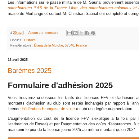
Les informations sur le passé militaire de M. Saunal proviennent essent
parachutistes SAS de la France Libre, des parachutistes coloniaux et d
mairie de Morhange et surtout M. Christian Saunal ont complété et corrig
à
20 avril
Aucun commentaire:
Libellés :
Histoire
Pays/territoire :
Étang de la Mutche, 57340, France
13 avril 2025
Barèmes 2025
Formulaire d'adhésion 2025
Vous trouverez ci-dessous les tarifs des licences FFV et d'adhésion a
montants d'adhésion au club sont restés inchangés par rapport à l'ann
licence
Fédération Française de voile
a subi une légère augmentation.
L'augmentation du coût de la licence FFV s'explique à la fois par l
l'estimation de l'Insee) et par l'augmentation des coûts d'assurances. A 
maintenir le prix de la licence jeune 2025 au même montant qu’en 2024.