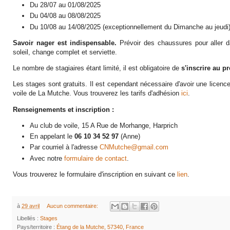
Du 28/07 au 01/08/2025
Du 04/08 au 08/08/2025
Du 10/08 au 14/08/2025 (exceptionnellement du Dimanche au jeudi
Savoir nager est indispensable.
Prévoir des chaussures pour aller da
soleil, change complet et serviette.
Le nombre de stagiaires étant limité, il est obligatoire de
s'inscrire au p
Les stages sont gratuits. Il est cependant nécessaire d'avoir une licenc
voile de La Mutche. Vous trouverez les tarifs d'adhésion
ici
.
Renseignements et inscription :
Au club de voile, 15 A Rue de Morhange, Harprich
En appelant le
06 10 34 52 97
(Anne)
Par courriel à l'adresse
CNMutche@gmail.com
Avec notre
formulaire de contact
.
Vous trouverez le formulaire d'inscription en suivant ce
lien
.
à
29 avril
Aucun commentaire:
Libellés :
Stages
Pays/territoire :
Étang de la Mutche, 57340, France