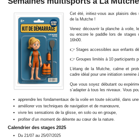
Semaines multisports à La Mutche
Cet été, initiez-vous aux plaisirs de
de la Mutche !
Venez découvrir la planche à voile, l
ou encore le paddle lors de stages 
16h00.
👉 Stages accessibles aux enfants dè
👉 Groupes limités à 10 participants 
L’étang de la Mutche, calme et prot
cadre idéal pour une initiation sereine à
Que vous soyez débutant ou expérime
s’adapter à tous les niveaux. Vous pou
apprendre les fondamentaux de la voile en toute sécurité, dans un
améliorer vos techniques de navigation et de manœuvre,
vivre les sensations de la glisse, en solo ou en groupe,
profiter d’un moment de détente au cœur de la nature.
Calendrier des stages 2025
Du 21/07 au 25/07/2025