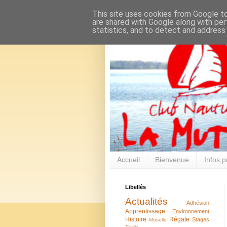
This site uses cookies from Google to 
are shared with Google along with per
statistics, and to detect and address
Accueil
Bienvenue
Infos p
Libellés
Actualités
Adhésion
Apprentissage
Environnement
Histoire
Régate
Stages
Moselle