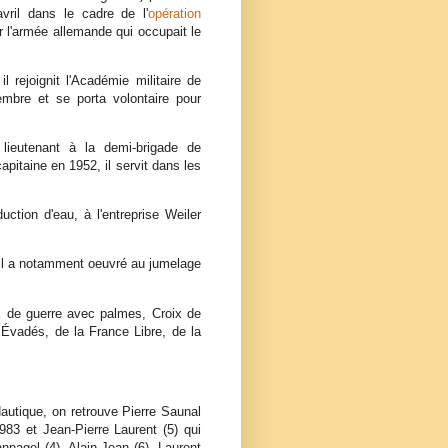
vril dans le cadre de l'
opération
r l'armée allemande qui occupait le
l rejoignit l'Académie militaire de
mbre et se porta volontaire pour
ieutenant à la demi-brigade de
apitaine en 1952, il servit dans les
uction d'eau, à l'entreprise Weiler
Il a notamment oeuvré au jumelage
oix de guerre avec palmes, Croix de
s Évadés, de la France Libre, de la
autique, on retrouve Pierre Saunal
83 et Jean-Pierre Laurent (5) qui
nnagel (4), Alain Jean (6), Laurent