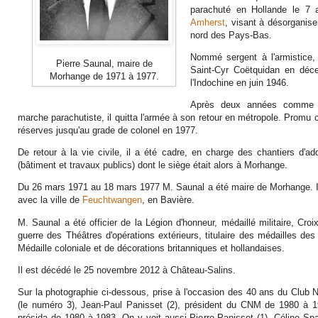
parachuté en Hollande le 7 a
Amherst
, visant à désorganise
nord des Pays-Bas.
Nommé sergent à l'armistice, i
Pierre Saunal, maire de
Saint-Cyr Coëtquidan en déce
Morhange de 1971 à 1977.
l'Indochine en juin 1946.
Après deux années comme l
marche parachutiste, il quitta l'armée à son retour en métropole. Promu c
réserves jusqu'au grade de colonel en 1977.
De retour à la vie civile, il a été cadre, en charge des chantiers d'add
(bâtiment et travaux publics) dont le siège était alors à Morhange.
Du 26 mars 1971 au 18 mars 1977 M. Saunal a été maire de Morhange. 
avec la ville de
Feuchtwangen
, en Bavière.
M. Saunal a été officier de la Légion d'honneur, médaillé militaire, Cr
guerre des Théâtres d'opérations extérieurs, titulaire des médailles de
Médaille coloniale et de décorations britanniques et hollandaises.
Il est décédé le 25 novembre 2012 à Château-Salins.
Sur la photographie ci-dessous, prise à l'occasion des 40 ans du Club N
(le numéro 3), Jean-Paul Panisset (2), président du CNM de 1980 à 19
présida de 1980 à 1983. On y voit aussi Pierre Panisset (1), Céline Spa