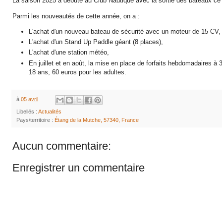
La saison 2025 a débuté au Club Nautique avec la sortie des bateaux ce
Parmi les nouveautés de cette année, on a :
L'achat d'un nouveau bateau de sécurité avec un moteur de 15 CV,
L'achat d'un Stand Up Paddle géant (8 places),
L'achat d'une station météo,
En juillet et en août, la mise en place de forfaits hebdomadaires à
18 ans, 60 euros pour les adultes.
à
05 avril
Libellés :
Actualités
Pays/territoire :
Étang de la Mutche, 57340, France
Aucun commentaire:
Enregistrer un commentaire