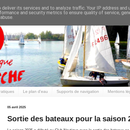
deliver its services and to analyze traffic. Your IP address and
formance and security metrics to ensure quality of service, ge
 abuse.
ratiques
Le plan d'eau
Supports de navigation
Mentions lé
05 avril 2025
Sortie des bateaux pour la saison 