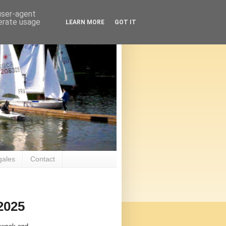
 user-agent
nerate usage
LEARN MORE
GOT IT
gales
Contact
2025