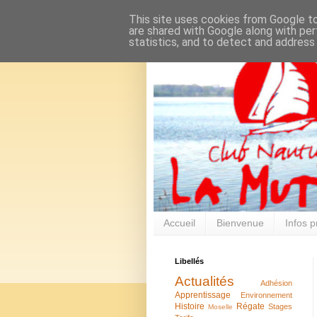
This site uses cookies from Google to 
are shared with Google along with per
statistics, and to detect and address
Accueil
Bienvenue
Infos p
Libellés
Actualités
Adhésion
Apprentissage
Environnement
Histoire
Régate
Stages
Moselle